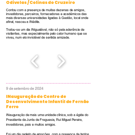
Odivelas / Colinas do Cruzeiro
Contou com a presença de muitas dezenas de amigos,
investidores, parceiros, fornecedores e académicos das
mais diversas universidades ligadas à Gestão, local onde
afinal, nasceu a INédita.
Tratou-se um dia INigualável, não só pela aderência de
visitantes, mas especialmente pelo calor humano que se
viveu, num elo inviolável de sentida amizade.
9 de setembro de 2024
INauguração do Centro de
Desenvolvimento Infantil de Fernão
Ferro
INauguração de mais uma unidade clínica, sob a égide do
Presidente da Junta de Freguesia, Rui Miguel Pereira,
investidores, pais e muitos amigos.
Foi um dia repleto de emoções, com a presença de tantos