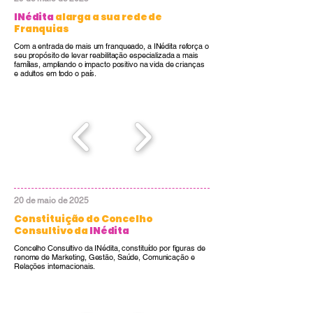
INédita
alarga a sua rede de
Franquias
Com a entrada de mais um franqueado, a INédita reforça o
seu propósito de levar reabilitação especializada a mais
famílias, ampliando o impacto positivo na vida de crianças
e adultos em todo o país.
20 de maio de 2025
Constituição do Concelho
Consultivo da
INédita
Concelho Consultivo da INédita, constituído por figuras de
renome de Marketing, Gestão, Saúde, Comunicação e
Relações internacionais.