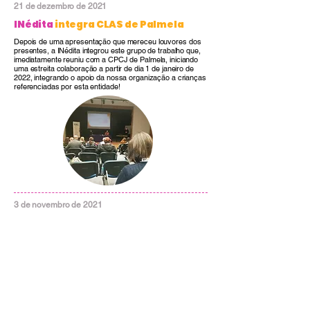
21 de dezembro de 2021
INédita
integra CLAS de Palmela
Depois de uma apresentação que mereceu louvores dos
presentes, a INédita integrou este grupo de trabalho que,
imediatamente reuniu com a CPCJ de Palmela, iniciando
uma estreita colaboração a partir de dia 1 de janeiro de
2022, integrando o apoio da nossa organização a crianças
referenciadas por esta entidade!
3 de novembro de 2021
Protocolo de Cooperação com
Câmara Municipal de Palmela
A Câmara Municipal de Palmela aprovou a celebração de
um Protocolo de Cooperação entre o Município e a INédita.
Esta entidade promove o acompanhamento integrado das
crianças, em contexto clínico e domiciliário, nas áreas da
fisioterapia, terapia da fala, psicologia, nutrição,
enfermagem e osteopatia pediátrica.