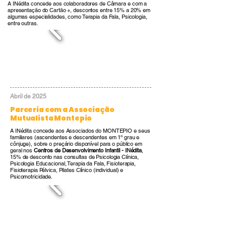
A INédita concede aos colaboradores de Câmara e com a
apresentação do Cartão +, descontos entre 15% a 20% em
algumas especialidades, como Terapia da Fala, Psicologia,
entre outras.
Abril de 2025
Parceria com a Associação
Mutualista Montepio
A INédita concede aos Associados do MONTEPIO e seus
familiares (ascendentes e descendentes em 1º grau e
cônjuge), sobre o preçário disponível para o público em
geral nos
Centros de Desenvolvimento Infantil - INédita
,
15% de desconto nas consultas de Psicologia Clínica,
Psicologia Educacional, Terapia da Fala, Fisioterapia,
Fisioterapia Pélvica, Pilates Clínico (individual) e
Psicomotricidade.