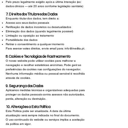
Pelo prazo legalmente exigido após a última interação (ex:
dados clínicos — até 20 anos conforme legislação sanitária)
7. Direitos dos Titulares dos Dados
Enquanto titular dos dados, tem direito a:
Acesso aos seus dados pessoais
Retificação de dados incorretos ou desatualizados
Eliminação dos dados (quando legalmente possível)
Limitação ou oposição ao tratamento
Portabilidade dos dados
Retirar o consentimento a qualquer momento
Para exercer estes direitos, envie email para: info
@inedita.pt.
8. Cookies e Tecnologias de Rastreamento
O nosso website pode utilizar cookies para melhorar a
navegação e recolher estatísticas anónimas. Pode gerir as
preferências de cookies nas configurações do navegador.
Nenhuma informação médica ou pessoal sensível é recolhida
através de cookies.
9. Segurança dos Dados
Aplicamos medidas técnicas e organizativas adequadas para
proteger os dados pessoais contra acessos não autorizados,
perda, alteração ou destruição.
10. Alterações a Esta Política
Esta Política pode ser atualizada. A data da última
atualização será sempre indicada no final do documento.
O uso continuado do website ou serviços implica a aceitação
da política em vigor.