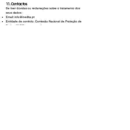
11. Contactos
Se tiver dúvidas ou reclamações sobre o tratamento dos
seus dados:
Email: info
@inedita.pt
Entidade de controlo: Comissão Nacional de Proteção de
Dados (CNPD) –
www.cnpd.pt
Contactos
Redes Sociais