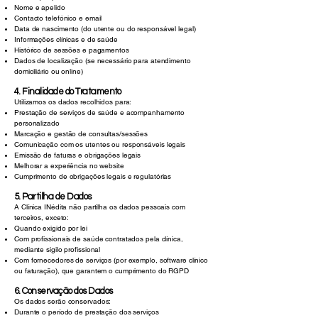
Nome e apelido
Contacto telefónico e email
Data de nascimento (do utente ou do responsável legal)
Informações clínicas e de saúde
Histórico de sessões e pagamentos
Dados de localização (se necessário para atendimento
domiciliário ou online)
4. Finalidade do Tratamento
Utilizamos os dados recolhidos para:
Prestação de serviços de saúde e acompanhamento
personalizado
Marcação e gestão de consultas/sessões
Comunicação com os utentes ou responsáveis legais
Emissão de faturas e obrigações legais
Melhorar a experiência no website
Cumprimento de obrigações legais e regulatórias
5. Partilha de Dados
A Clínica INédita não partilha os dados pessoais com
terceiros, exceto:
Quando exigido por lei
Com profissionais de saúde contratados pela clínica,
mediante sigilo profissional
Com fornecedores de serviços (por exemplo, software clínico
ou faturação), que garantem o cumprimento do RGPD
6. Conservação dos Dados
Os dados serão conservados:
Durante o período de prestação dos serviços