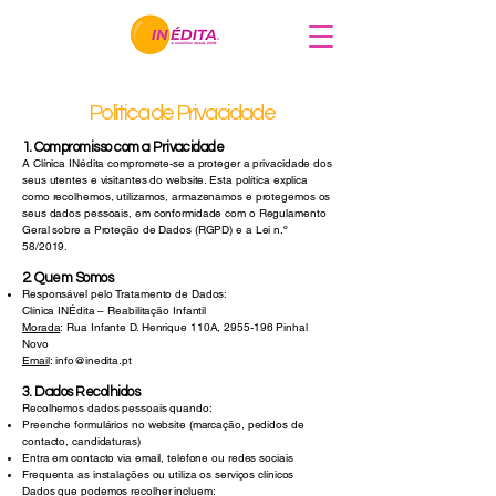
Politica de Privacidade
1. Compromisso com a Privacidade
A Clínica INédita compromete-se a proteger a privacidade dos
seus utentes e visitantes do website. Esta política explica
como recolhemos, utilizamos, armazenamos e protegemos os
seus dados pessoais, em conformidade com o Regulamento
Geral sobre a Proteção de Dados (RGPD) e a Lei n.º
58/2019.
2. Quem Somos
Responsável pelo Tratamento de Dados:
Clínica INÉdita – Reabilitação Infantil
Morada
: Rua Infante D. Henrique 110A,
2955-196
Pinhal
Novo
Email
: info
@inedita.pt
3. Dados Recolhidos
Recolhemos dados pessoais quando:
Preenche formulários no website (marcação, pedidos de
contacto, candidaturas)
Entra em contacto via email, telefone ou redes sociais
Frequenta as instalações ou utiliza os serviços clínicos
Dados que podemos recolher incluem: