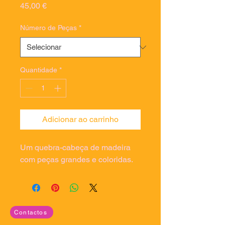
Preço
45,00 €
Número de Peças
*
Quantidade
*
Adicionar ao carrinho
Um quebra-cabeça de madeira 
com peças grandes e coloridas.
Contactos