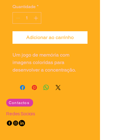
Quantidade
*
Adicionar ao carrinho
Um jogo de memória com 
imagens coloridas para 
desenvolver a concentração.
Contactos
Redes Sociais