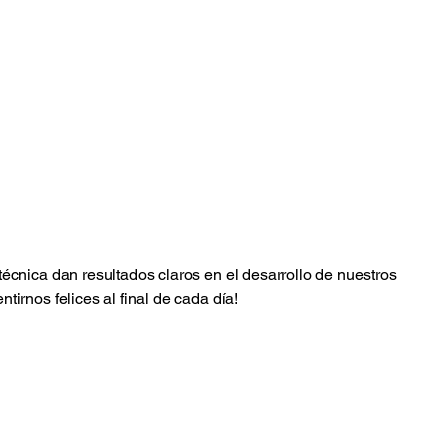
Psicología de la Mujer:
Psicología Perinatal
Orientación profesional
Psicoterapia
Sexología Clínica
Menopausia
écnica dan resultados claros en el desarrollo de nuestros
irnos felices al final de cada día!