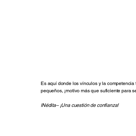
Psicología Infantil y Adolescente:
Evaluación del desarrollo
Cambios en el aprendizaje
Dificultades de aprendizaje
Asesoramiento parental
Orientación profesional
Intervención temprana
Adición digital
Es aquí donde los vínculos y la competencia t
pequeños, ¡motivo más que suficiente para sent
INédita– ¡Una cuestión de confianza!