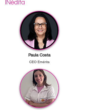
INédita
Paula Costa
CEO Emérita